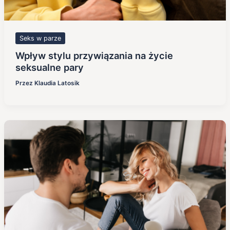
Seks w parze
Wpływ stylu przywiązania na życie
seksualne pary
Przez
Klaudia Latosik