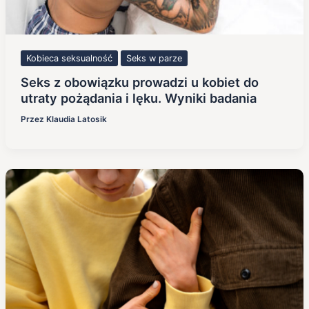
Kobieca seksualność
Seks w parze
Seks z obowiązku prowadzi u kobiet do
utraty pożądania i lęku. Wyniki badania
Przez
Klaudia Latosik