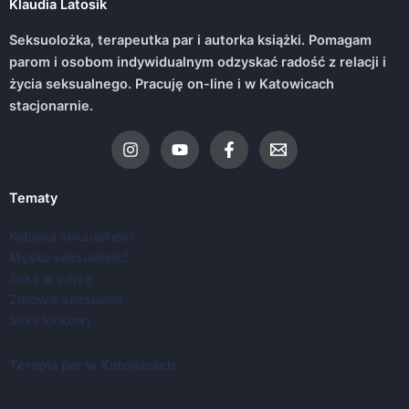
Klaudia Latosik
Seksuolożka, terapeutka par i autorka książki. Pomagam
parom i osobom indywidualnym odzyskać radość z relacji i
życia seksualnego. Pracuję on-line i w Katowicach
stacjonarnie.
Tematy
Kobieca seksualność
Męska seksualność
Seks w parze
Zdrowie seksualne
Seks kinkowy
Terapia par w Katowicach