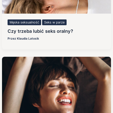
Męska seksualność
Seks w parze
Czy trzeba lubić seks oralny?
Przez
Klaudia Latosik