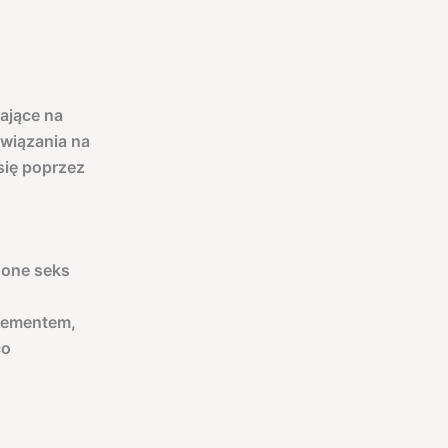
ające na
ywiązania na
się poprzez
 one seks
elementem,
co