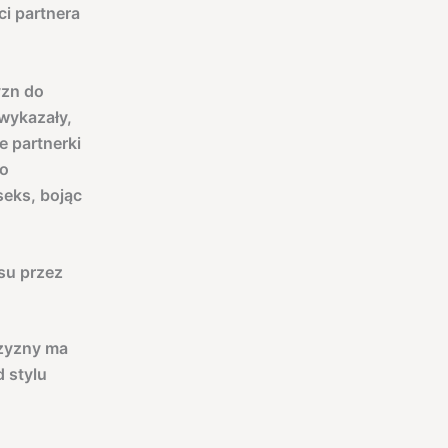
i partnera
yzn do
wykazały,
e partnerki
go
seks, bojąc
su przez
czyzny ma
d stylu