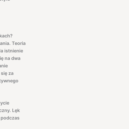
zkach?
ania. Teoria
 istnienie
się na dwa
anie
 się za
ytywnego
ycie
czny. Lęk
, podczas