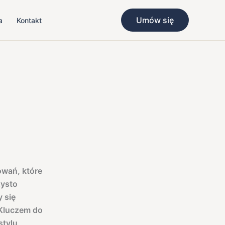
Umów się
a
Kontakt
owań, które
zysto
 się
 Kluczem do
stylu