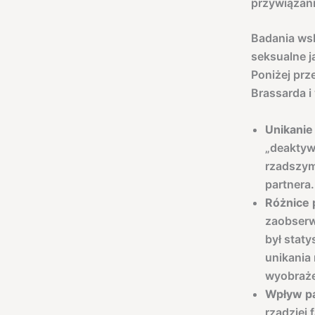
przywiązan
Badania wsk
seksualne j
Poniżej prz
Brassarda 
Unikanie 
„deaktywa
rzadszym
partnera.
Różnice 
zaobserw
był staty
unikania
wyobraże
Wpływ pa
rzadziej 