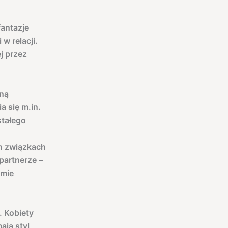
fantazje
w relacji.
j przez
zną
a się m.in.
stałego
h związkach
partnerze –
omie
. Kobiety
ają styl