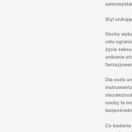
samowystar
Styl unikaj
Osoby wykaz
celu ograni
życie seksu
unikanie st
fantazjowan
Dla osób un
instrumenta
niezależnoś
osoby te mo
bezpośredni
Co badania 