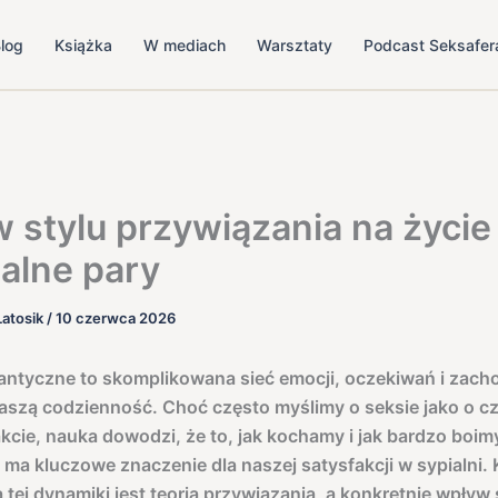
log
Książka
W mediach
Warsztaty
Podcast Seksafer
 stylu przywiązania na życie
alne pary
Latosik
/
10 czerwca 2026
antyczne to skomplikowana sieć emocji, oczekiwań i zach
naszą codzienność. Choć często myślimy o seksie jako o c
kcie, nauka dowodzi, że to, jak kochamy i jak bardzo boimy
 ma kluczowe znaczenie dla naszej satysfakcji w sypialni.
 tej dynamiki jest teoria przywiązania, a konkretnie wpływ 