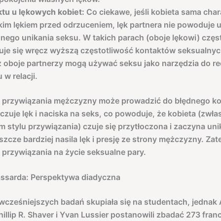
ktu u lękowych kobiet:
Co ciekawe, jeśli kobieta sama char
im lękiem przed odrzuceniem, lęk partnera nie powoduje u
nego unikania seksu. W takich parach (oboje lękowi) częs
je się wręcz wyższą częstotliwość kontaktów seksualnyc
 oboje partnerzy mogą używać seksu jako narzędzia do re
 w relacji.
l przywiązania mężczyzny może prowadzić do błędnego ko
zuje lęk i naciska na seks, co powoduje, że kobieta (zwła
 stylu przywiązania) czuje się przytłoczona i zaczyna uni
jeszcze bardziej nasila lęk i presję ze strony mężczyzny. Z
 przywiązania na życie seksualne pary.
assarda: Perspektywa diadyczna
cześniejszych badań skupiała się na studentach, jednak
hillip R. Shaver i Yvan Lussier postanowili zbadać 273 fra