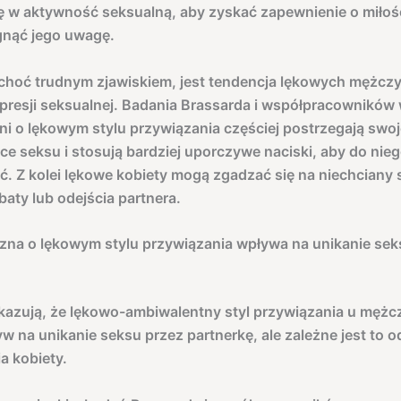
ę w aktywność seksualną, aby zyskać zapewnienie o miłośc
gnąć jego uwagę.
choć trudnym zjawiskiem, jest tendencja lękowych mężcz
presji seksualnej. Badania Brassarda i współpracowników 
i o lękowym stylu przywiązania częściej postrzegają swoj
ące seksu i stosują bardziej uporczywe naciski, aby do nie
. Z kolei lękowe kobiety mogą zgadzać się na niechciany 
baty lub odejścia partnera.
na o lękowym stylu przywiązania wpływa na unikanie sek
kazują, że lękowo-ambiwalentny styl przywiązania u męż
yw na unikanie seksu przez partnerkę, ale zależne jest to o
a kobiety.