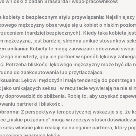
we wnioski z badań Brassarda i współpracowników:
 kobiety o bezpiecznym stylu przywiązania:
Najsilniejsz
kowego mężczyzny obserwuje się u kobiet o niskim poziom
rzuceniem (bardziej bezpiecznych). Kiedy taka kobieta jes
m mężczyzną, jest bardziej skłonna unikać stosunków sek
m unikania:
Kobiety te mogą zauważać i odczuwać swoje 
czególnie wtedy, gdy ich partner w sposób lękowy zabiega
ć. Potrzeba bliskości lękowego mężczyzny może być dla n
trudna do zaakceptowania lub przytłaczająca.
eksualna:
Lękowi mężczyźni mają tendencję do postrzegan
 jako unikających seksu i w rezultacie wywierają na nie sil
by doprowadzić do zbliżenia. Robią to, aby uzyskać zapew
aniu partnerki i bliskości.
obronna:
Z perspektywy terapeutycznej wskazuje się, że k
ące „niskie pożądanie” mogą w rzeczywistości doświadcz
a seks właśnie jako
r
eakcji na naleganie partnera, który po
pokojenia własnych lęków.