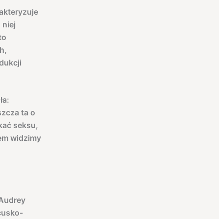
akteryzuje
 niej
to
h,
dukcji
ła:
szcza ta o
kać seksu,
atem widzimy
 Audrey
ncusko-