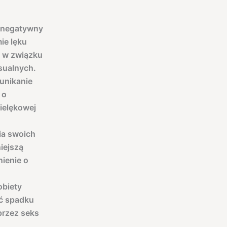
y negatywny
ie lęku
t w związku
sualnych.
unikanie
 o
ielękowej
ia swoich
niejszą
nienie o
obiety
ać spadku
przez seks