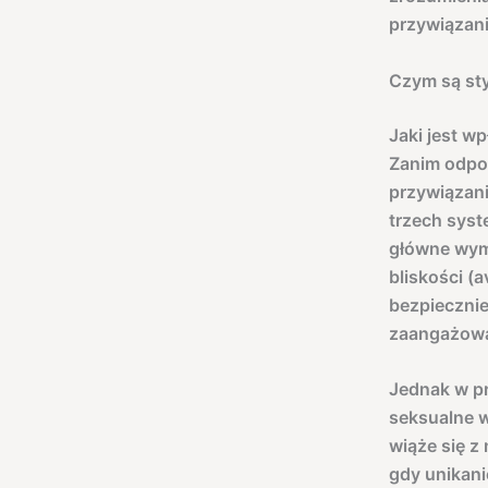
przywiązani
Czym są sty
Jaki jest w
Zanim odpow
przywiązani
trzech syst
główne wymi
bliskości (
bezpiecznie
zaangażowa
Jednak w p
seksualne w
wiąże się z
gdy unikani