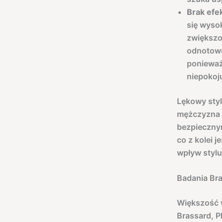
Brak efe
się wysok
zwiększo
odnotowu
ponieważ
niepokoju
Lękowy sty
mężczyzna c
bezpiecznym
co z kolei 
wpływ stylu
Badania Br
Większość w
Brassard, P