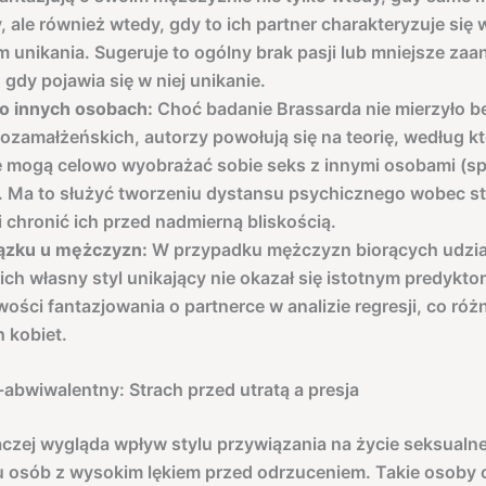
, ale również wtedy, gdy to ich partner charakteryzuje się
 unikania. Sugeruje to ogólny brak pasji lub mniejsze za
, gdy pojawia się w niej unikanie.
 o innych osobach:
Choć badanie Brassarda nie mierzyło b
pozamałżeńskich, autorzy powołują się na teorię, według k
e mogą celowo wyobrażać sobie seks z innymi osobami (s
. Ma to służyć tworzeniu dystansu psychicznego wobec s
i chronić ich przed nadmierną bliskością.
ązku u mężczyzn:
W przypadku mężczyzn biorących udzia
ich własny styl unikający nie okazał się istotnym predykto
wości fantazjowania o partnerce w analizie regresji, co różn
 kobiet.
-abwiwalentny: Strach przed utratą a presja
aczej wygląda wpływ stylu przywiązania na życie seksualne
 osób z wysokim lękiem przed odrzuceniem. Takie osoby 