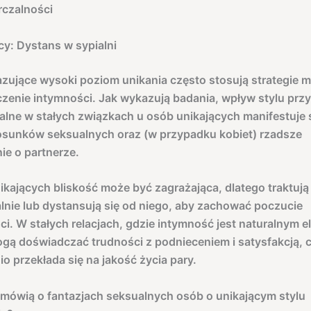
czalności
ący: Dystans w sypialni
ujące wysoki poziom unikania często stosują strategie m
czenie intymności. Jak wykazują badania, wpływ stylu prz
alne w stałych związkach u osób unikających manifestuje 
osunków seksualnych oraz (w przypadku kobiet) rzadsze
ie o partnerze.
ikających bliskość może być zagrażająca, dlatego traktują
lnie lub dystansują się od niego, aby zachować poczucie
ci. W stałych relacjach, gdzie intymność jest naturalnym 
gą doświadczać trudności z podnieceniem i satysfakcją, 
o przekłada się na jakość życia pary.
mówią o fantazjach seksualnych osób o unikającym stylu