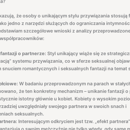
ia?
azują, że osoby o unikającym stylu przywiązania stosują 
ako jedno z narzędzi służących do ograniczania intymności 
edstawiam szczegółowe wnioski z analizy przeprowadzone
i współpracowników:
fantazji o partnerze:
Styl unikający wiąże się ze strategic
cją” systemu przywiązania, co w sferze seksualnej objawi
 snuciem romantycznych i seksualnych fantazji na temat 
płciowe:
W badaniu przeprowadzonym na parach w stałyc
owano, że ten konkretny mechanizm – unikanie fantazji o 
stycznie istotny głównie u kobiet. Kobiety o wysokim pozi
 rzadziej uwzględniały swojego partnera w swoich snach i
niach seksualnych.
rtnera:
Interesującym odkryciem jest tzw. „efekt partnera”
fantazjują o swoim mężczyźnie nie tylko wtedy, gdy same m