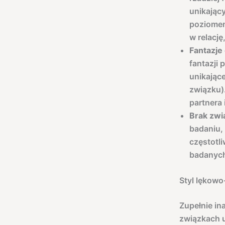
unikający
poziomem
w relację
Fantazje
fantazji 
unikając
związku)
partnera 
Brak zwi
badaniu, 
częstotli
badanych
Styl lękowo
Zupełnie in
związkach u