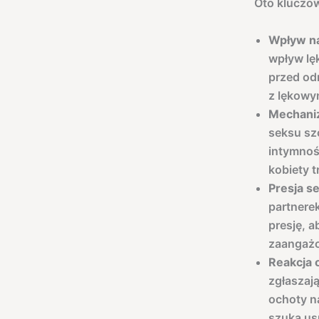
Oto kluczo
Wpływ na
wpływ lę
przed od
z lękowy
Mechaniz
seksu sz
intymnoś
kobiety 
Presja s
partnerek
presję, a
zaangażow
Reakcja 
zgłaszaj
ochoty n
szuka us