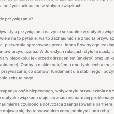
a na życie seksualne w stałych związkach
le przywiązania?
pływ stylu przywiązania na życie seksualne w stałych zwią
iem na to pytanie, warto zaznajomić się z teorią przywiąz
a, pierwotnie opracowana przez Johna Bowlby’ego, zakłada
emów przywiązania. W dorosłych relacjach style te dzielą 
ary niepokoju: lęk przed odrzuceniem (anxiety) oraz unik
avoidance). Osoby o niskim natężeniu obu tych cech uznaje
 przywiązane, co stanowi fundament dla stabilnego i poz
nia seksualnego.
rzypadku osób niepewnych, wpływ stylu przywiązania na ż
 stałych związkach staje się znacznie bardziej problematy
 nadmierną czujnością dotyczącą zaangażowania partnera
e objawia się dystansowaniem emocjonalnym i potrzebą