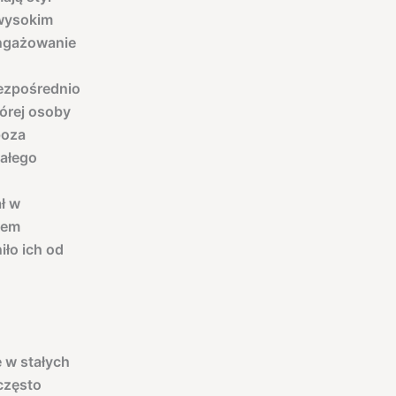
 wysokim
angażowanie
ezpośrednio
tórej osoby
poza
tałego
ł w
rem
iło ich od
 w stałych
często