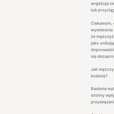
angażują si
lub przycią
Ciekawym, 
wywierania 
że mężczyźn
jako unikaj
doprowadzić
się dezapro
Jak mężczyz
kobietę?
Badania wy
istotny wpł
przywiązani