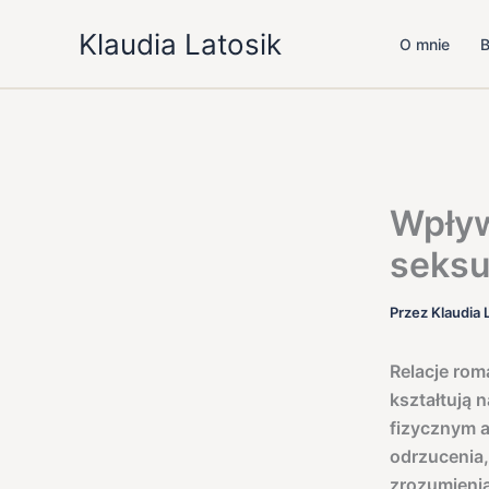
Przejdź
Klaudia Latosik
do
O mnie
B
treści
Wpływ
seksu
Przez
Klaudia 
Relacje rom
kształtują 
fizycznym a
odrzucenia,
zrozumienia