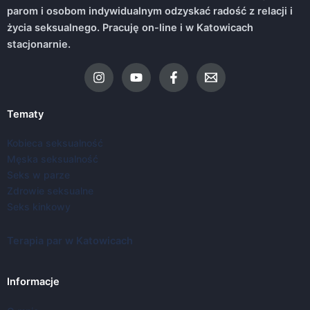
parom i osobom indywidualnym odzyskać radość z relacji i
życia seksualnego. Pracuję on-line i w Katowicach
stacjonarnie.
Tematy
Kobieca seksualność
Męska seksualność
Seks w parze
Zdrowie seksualne
Seks kinkowy
Terapia par w Katowicach
Informacje