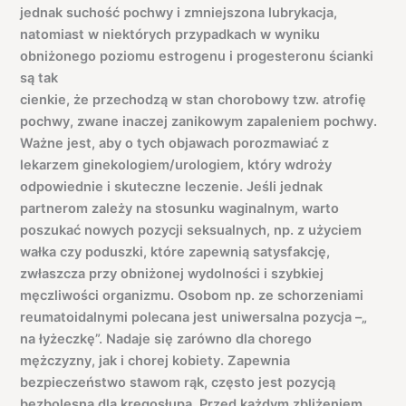
jednak suchość pochwy i zmniejszona lubrykacja,
natomiast w niektórych przypadkach w wyniku
obniżonego poziomu estrogenu i progesteronu ścianki
są tak
cienkie, że przechodzą w stan chorobowy tzw. atrofię
pochwy, zwane inaczej zanikowym zapaleniem pochwy.
Ważne jest, aby o tych objawach porozmawiać z
lekarzem ginekologiem/urologiem, który wdroży
odpowiednie i skuteczne leczenie. Jeśli jednak
partnerom zależy na stosunku waginalnym, warto
poszukać nowych pozycji seksualnych, np. z użyciem
wałka czy poduszki, które zapewnią satysfakcję,
zwłaszcza przy obniżonej wydolności i szybkiej
męczliwości organizmu. Osobom np. ze schorzeniami
reumatoidalnymi polecana jest uniwersalna pozycja –„
na łyżeczkę”. Nadaje się zarówno dla chorego
mężczyzny, jak i chorej kobiety. Zapewnia
bezpieczeństwo stawom rąk, często jest pozycją
bezbolesną dla kręgosłupa. Przed każdym zbliżeniem