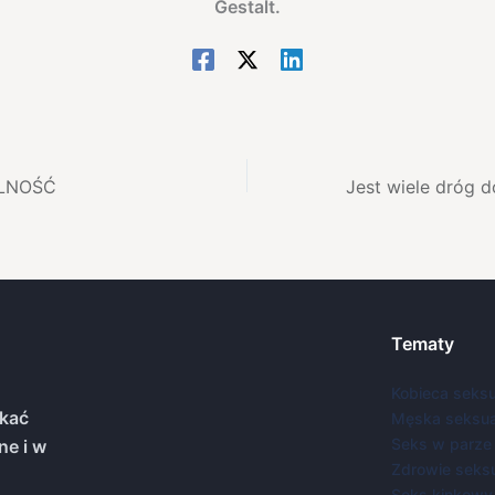
Gestalt.
ALNOŚĆ
Tematy
Kobieca seks
kać
Męska seksua
Seks w parze
ne i w
Zdrowie seks
Seks kinkowy