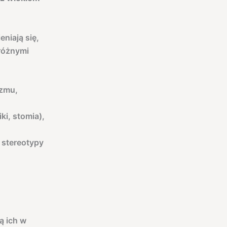
niają się,
 różnymi
azmu,
ki, stomia),
 stereotypy
ą ich w