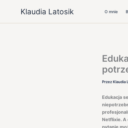
Przejdź
Klaudia Latosik
do
O mnie
B
treści
Eduka
potrz
Przez
Klaudia 
Edukacja se
niepotrzebn
profesjonal
Netflixie. 
pytanie moż