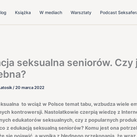
log
Książka
W mediach
Warsztaty
Podcast Seksafer
cja seksualna seniorów. Czy 
ebna?
Latosik
/
20 marca 2022
ksualna to wciąż w Polsce temat tabu, wzbudza wiele emo
ych kontrowersji. Nastolatkowie czerpią wiedzę z Intern
nych edukatorów seksualnych, czy z popularnych produkc
A co z edukacją seksualną seniorów? Komu jest ona potrz
e się pojawić, a wynika z błędnego przekonania, że wraz