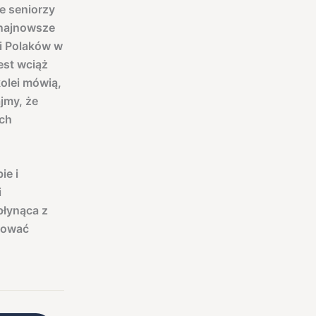
e seniorzy
 najnowsze
 i Polaków w
est wciąż
kolei mówią,
jmy, że
ych
ie i
i
płynąca z
kować