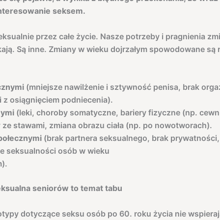
interesowanie seksem.
ksualnie przez całe życie. Nasze potrzeby i pragnienia zmie
ikają. Są inne. Zmiany w wieku dojrzałym spowodowane są
:
icznymi
(mniejsze nawilżenie i sztywność penisa, brak org
i z osiągnięciem podniecenia).
ymi
(leki, choroby somatyczne, bariery fizyczne (np. cewni
 ze stawami, zmiana obrazu ciała (np. po nowotworach).
połecznymi
(brak partnera seksualnego, brak prywatności,
e seksualności osób w wieku
).
eksualna seniorów to temat tabu
eotypy dotyczące seksu osób po 60. roku życia nie wspieraj