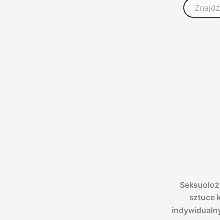
Szukaj
Seksuolożk
sztuce 
indywidualny