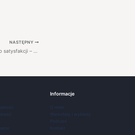
NASTĘPNY
Jest wiele dróg do satysfakcji – aktywność seksualna kobiet z endometriozą
Informacje
ualność
O mnie
lność
Warsztaty i wykłady
Podcast
ualne
Kontakt