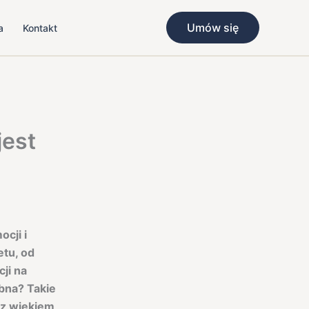
Umów się
a
Kontakt
jest
cji i
etu, od
ji na
ebna? Takie
 z wiekiem