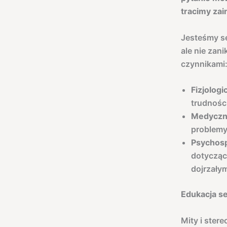
tracimy za
Jesteśmy se
ale nie zan
czynnikami
Fizjolog
trudnośc
Medyczn
problemy
Psychos
dotycząc
dojrzałym
Edukacja s
Mity i ster