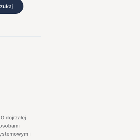
zukaj
O dojrzałej
 osobami
 systemowym i