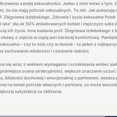
dkrywaniu swojej seksualności. Jeden z nich mówi o tym, ż
ni, że nie mają potrzeb seksualnych. To mit. Jak pokazują
f. Zbigniewa Izdebskiego „Zdrowie i życie seksualne Polek
 lata” dla ok 50% ankietowanych kobiet i mężczyzn seks j
ścią ich życia. Inne badania prof. Zbigniewa Izdebskiego z 
 obawy o zajście w ciążę jest bardziej komfortowy. Pamięta
eksualna – czy to solo czy w duecie – to jeden z najlepsz
 zachowanie witalności i czerpanie radości.
ce się wraz z wiekiem wymagania i oczekiwania wobec sieb
agodniejsza ocena atrakcyjności, większe znaczenie uczuć 
a, bliskości duchowej i emocjonalnej z partnerem, wiedza 
nia na temat potrzeb własnych i partnera, co może warun
ększej satysfakcji ze zbliżenia.