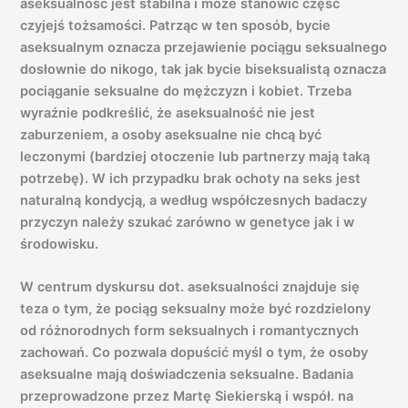
aseksualność jest stabilna i może stanowić część
czyjejś tożsamości. Patrząc w ten sposób, bycie
aseksualnym oznacza przejawienie pociągu seksualnego
dosłownie do nikogo, tak jak bycie biseksualistą oznacza
pociąganie seksualne do mężczyzn i kobiet. Trzeba
wyraźnie podkreślić, że aseksualność nie jest
zaburzeniem, a osoby aseksualne nie chcą być
leczonymi (bardziej otoczenie lub partnerzy mają taką
potrzebę). W ich przypadku brak ochoty na seks jest
naturalną kondycją, a według współczesnych badaczy
przyczyn należy szukać zarówno w genetyce jak i w
środowisku.
W centrum dyskursu dot. aseksualności znajduje się
teza o tym, że pociąg seksualny może być rozdzielony
od różnorodnych form seksualnych i romantycznych
zachowań. Co pozwala dopuścić myśl o tym, że osoby
aseksualne mają doświadczenia seksualne. Badania
przeprowadzone przez Martę Siekierską i współ. na