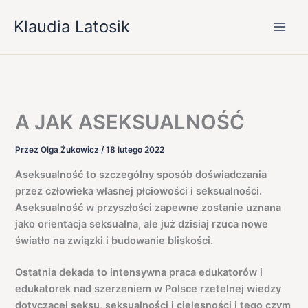
Przejdź
Klaudia Latosik
do
treści
A JAK ASEKSUALNOŚĆ
Przez
Olga Żukowicz
/
18 lutego 2022
Aseksualność to szczególny sposób doświadczania
przez człowieka własnej płciowości i seksualności.
Aseksualność w przyszłości zapewne zostanie uznana
jako orientacja seksualna, ale już dzisiaj rzuca nowe
światło na związki i budowanie bliskości.
Ostatnia dekada to intensywna praca edukatorów i
edukatorek nad szerzeniem w Polsce rzetelnej wiedzy
dotyczącej seksu, seksualności i cielesności i tego czym