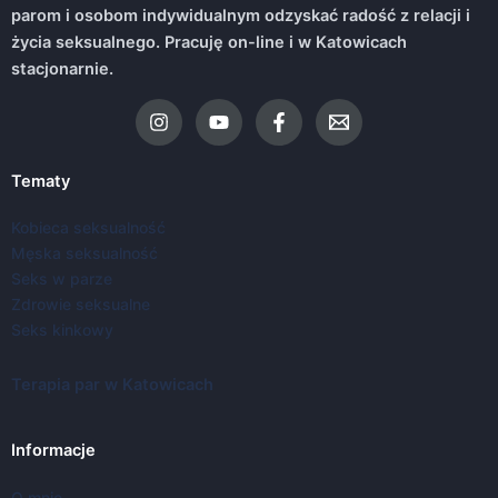
parom i osobom indywidualnym odzyskać radość z relacji i
życia seksualnego. Pracuję on-line i w Katowicach
stacjonarnie.
Tematy
Kobieca seksualność
Męska seksualność
Seks w parze
Zdrowie seksualne
Seks kinkowy
Terapia par w Katowicach
Informacje
O mnie