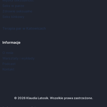
Męska seksualność
Seks w parze
Zdrowie seksualne
Seks kinkowy
Terapia par w Katowicach
Informacje
O mnie
Warsztaty i wykłady
Podcast
Kontakt
© 2026 Klaudia Latosik. Wszelkie prawa zastrzeżone.