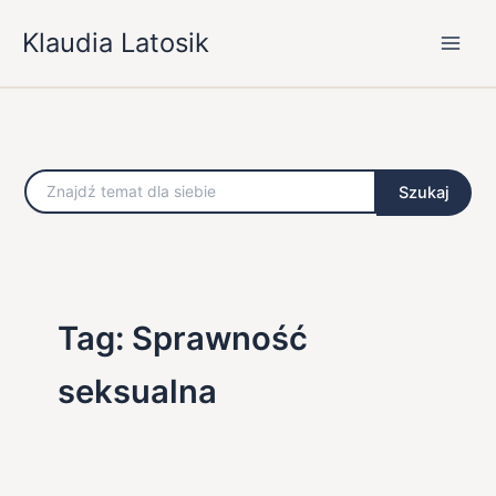
Przejdź
Klaudia Latosik
do
treści
Szukaj
Szukaj
Tag: Sprawność
seksualna