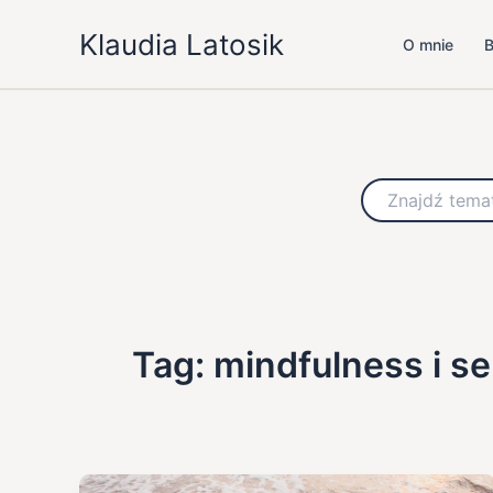
Przejdź
Klaudia Latosik
do
O mnie
B
treści
Szukaj
Tag: mindfulness i s