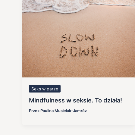
Seks w parze
Mindfulness w seksie. To działa!
Przez
Paulina Musielak-Jamróz