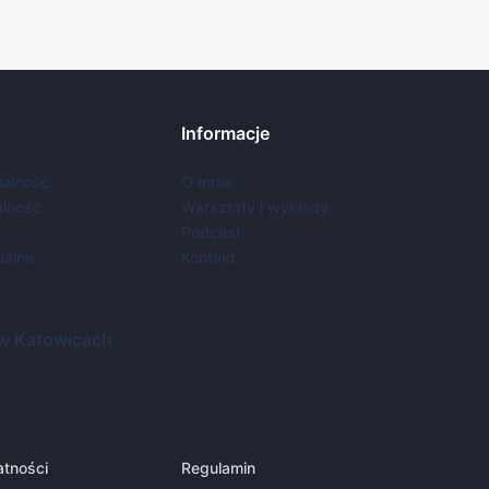
Informacje
ualność
O mnie
lność
Warsztaty i wykłady
Podcast
ualne
Kontakt
 w Katowicach
atności
Regulamin