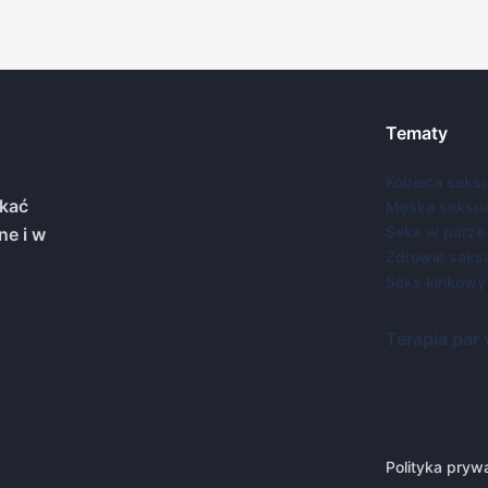
Tematy
Kobieca seks
kać
Męska seksua
Seks w parze
ne i w
Zdrowie seks
Seks kinkowy
Terapia par
Polityka pryw