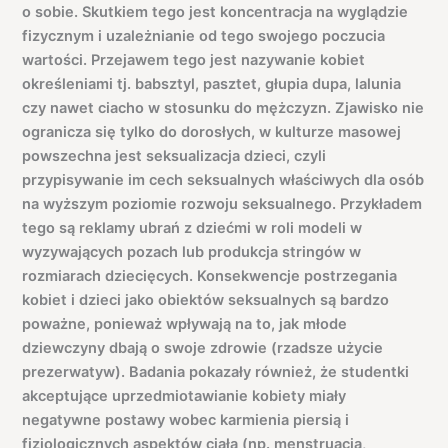
o sobie. Skutkiem tego jest koncentracja na wyglądzie
fizycznym i uzależnianie od tego swojego poczucia
wartości. Przejawem tego jest nazywanie kobiet
określeniami tj. babsztyl, pasztet, głupia dupa, lalunia
czy nawet ciacho w stosunku do mężczyzn. Zjawisko nie
ogranicza się tylko do dorosłych, w kulturze masowej
powszechna jest seksualizacja dzieci, czyli
przypisywanie im cech seksualnych właściwych dla osób
na wyższym poziomie rozwoju seksualnego. Przykładem
tego są reklamy ubrań z dziećmi w roli modeli w
wyzywających pozach lub produkcja stringów w
rozmiarach dziecięcych. Konsekwencje postrzegania
kobiet i dzieci jako obiektów seksualnych są bardzo
poważne, ponieważ wpływają na to, jak młode
dziewczyny dbają o swoje zdrowie (rzadsze użycie
prezerwatyw). Badania pokazały również, że studentki
akceptujące uprzedmiotawianie kobiety miały
negatywne postawy wobec karmienia piersią i
fizjologicznych aspektów ciała (np. menstruacja,