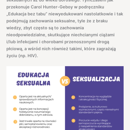
seksualnych aż do wieku dorosłego. Tymczasem jak
przekonuje Carol Hunter-Geboy w podręczniku
„Edukacja bez tabu” niewyedukowani nastolatkowie i tak
podejmują̨ zachowania seksualne, tyle że z braku
wiedzy, zbyt często są to zachowania
nieodpowiedzialne, skutkujące niechcianymi ciążami
i/lub infekcjami i chorobami przenoszonymi drogą
płciową, a wśród nich również takimi, które zagrażają̨
życiu (np. HIV).