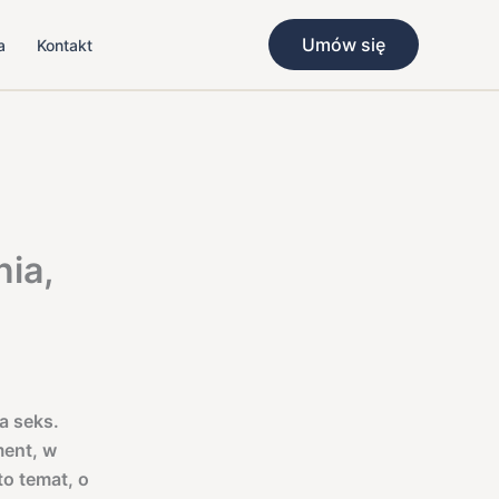
Umów się
a
Kontakt
ia,
a seks.
ment, w
to temat, o