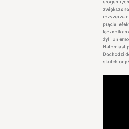
erogennych
zwiększonej
rozszerza n
prącia, efe
łącznotkank
żył i uniem
Natomiast p
Dochodzi do
skutek odpły