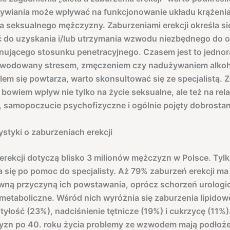
ywiania może wpływać na funkcjonowanie układu krążenia
a seksualnego mężczyzny. Zaburzeniami erekcji określa si
ć do uzyskania i/lub utrzymania wzwodu niezbędnego do 
nującego stosunku penetracyjnego. Czasem jest to jedno
owodowany stresem, zmęczeniem czy nadużywaniem alkoho
lem się powtarza, warto skonsultować się ze specjalistą. 
 bowiem wpływ nie tylko na życie seksualne, ale też na rela
samopoczucie psychofizyczne i ogólnie pojęty dobrostan
ystyki o zaburzeniach erekcji
erekcji dotyczą blisko 3 milionów mężczyzn w Polsce. Tyl
a się po pomoc do specjalisty. Aż 79% zaburzeń erekcji ma
wną przyczyną ich powstawania, oprócz schorzeń urologi
metaboliczne. Wśród nich wyróżnia się zaburzenia lipidow
tyłość (23%), nadciśnienie tętnicze (19%) i cukrzycę (11%)
zn po 40. roku życia problemy ze wzwodem mają podłoż