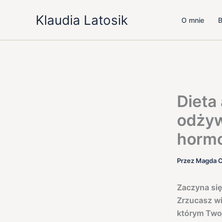
Przejdź
Klaudia Latosik
do
O mnie
B
treści
Dieta 
odżyw
hormo
Przez
Magda C
Zaczyna się
Zrzucasz wi
którym Twoje