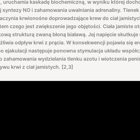
, uruchamia kaskadę biochemiczną, w wyniku której doch
 syntezy NO i zahamowania uwalniania adrenaliny. Tlenek
aczynia krwionośne doprowadzające krew do ciał jamistych
ktem czego jest zwiększenie jego objętości. Ciała jamiste o
ową strukturą zwaną błoną białawą. Jej napięcie skutkuje
ożliwia odpływ krwi z prącia. W konsekwencji pojawia się er
o ejakulacji następuje ponowna stymulacja układu współc
 zahamowania wydzielania tlenku azotu i wiotczenia peni
wu krwi z ciał jamistych. [2,3]