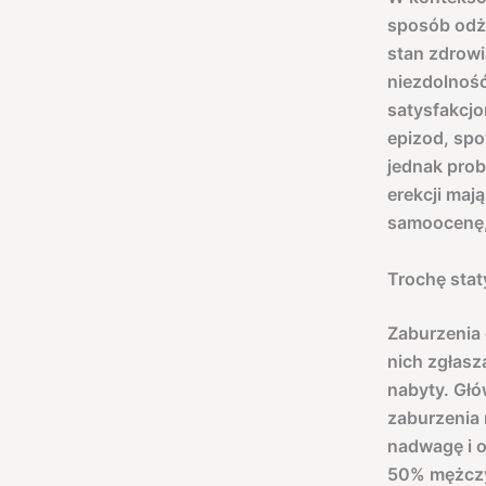
sposób odż
stan zdrowi
niezdolnoś
satysfakcjo
epizod, sp
jednak prob
erekcji mają
samoocenę, 
Trochę stat
Zaburzenia 
nich zgłasz
nabyty. Głó
zaburzenia 
nadwagę i o
50% mężczy