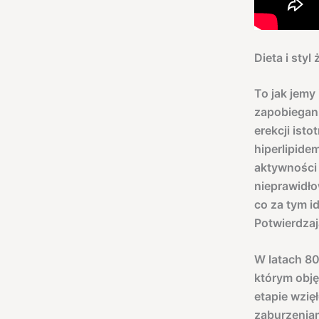
Dieta i styl
To jak jemy
zapobiegani
erekcji ist
hiperlipidem
aktywności 
nieprawidł
co za tym i
Potwierdzaj
W latach 8
którym obję
etapie wzię
zaburzeniam