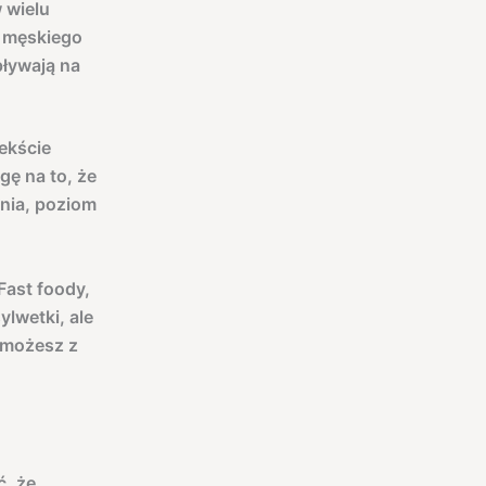
 wielu
m męskiego
pływają na
ekście
gę na to, że
nia, poziom
Fast foody,
ylwetki, ale
 możesz z
ć, że