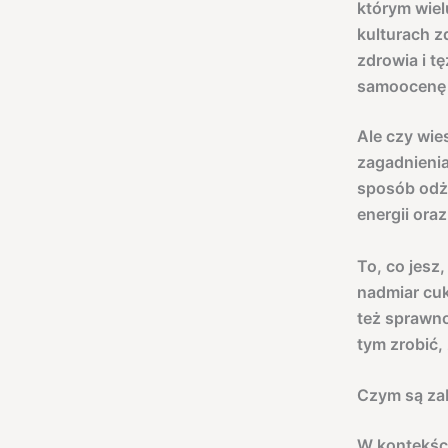
którym wiel
kulturach 
zdrowia i t
samoocenę
Ale czy wie
zagadnieni
sposób odży
energii ora
To, co jesz
nadmiar cuk
też sprawno
tym zrobić,
Czym są zab
W kontekści