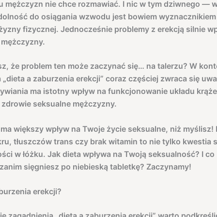
u mężczyzn nie chce rozmawiać. I nic w tym dziwnego — w
zdolność do osiągania wzwodu jest bowiem wyznacznikie
ężyzny fizycznej. Jednocześnie problemy z erekcją silnie w
 mężczyzny.
sz, że problem ten może zaczynać się… na talerzu? W kont
a
„
dieta a zaburzenia erekcji” coraz częściej zwraca się uwa
wiania ma istotny wpływ na funkcjonowanie układu krąże
z zdrowie seksualne mężczyzny.
, ma większy wpływ na Twoje życie seksualne, niż myślisz! 
ru, tłuszczów trans czy brak witamin to nie tylko kwestia s
ści w łóżku. Jak dieta wpływa na Twoją seksualność? I co
 zanim sięgniesz po niebieską tabletkę? Zaczynamy!
urzenia erekcji?
e zagadnienia „dieta a zaburzenia erekcji” warto podkreśli