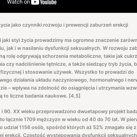
 życia jako czynniki rozwoju i prewencji zaburzeń erekcji
 i jaki styl życia prowadzimy ma ogromne znaczenie zarów
u, jak i w nasilaniu dysfunkcji seksualnych. W rozwoju za
otną rolę odgrywają schorzenia metaboliczne, takie jak cukr
ia czy nadciśnienie tętnicze, a także siedzący tryb życia, 
fizycznej i stosowanie używek. Wszystko to prowadzi do
owego działania układu naczyniowego, hormonalnego i ne
dzie – wpływa na zdolność do osiągnięcia i utrzymania wz
ą to liczne badania naukowe. [4,5]
0 i 90. XX wieku przeprowadzono dwuetapowy projekt bad
to łącznie 1709 mężczyzn w wieku od 40 do 70 lat. W pie
ło udział 1156 osób, spośród których aż 52% zmagało się z
i erekcji. Częstość występowania dysfunkcji seksualnych