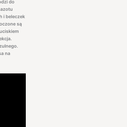
odzi do
 azotu
 i beleczek
toczone są
 uciskiem
ekcja.
zulnego.
sa na