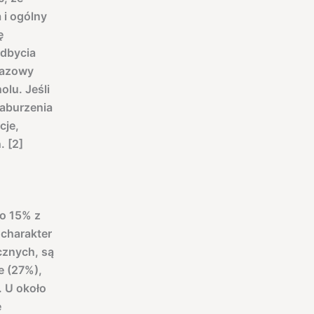
 i ogólny
ę
odbycia
razowy
lu. Jeśli
Zaburzenia
cje,
. [2]
ko 15% z
 charakter
cznych, są
e (27%),
. U około
e