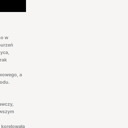
no w
burzeń
zyca,
brak
rwowego, a
wodu.
awczy,
rwszym
 korelowała