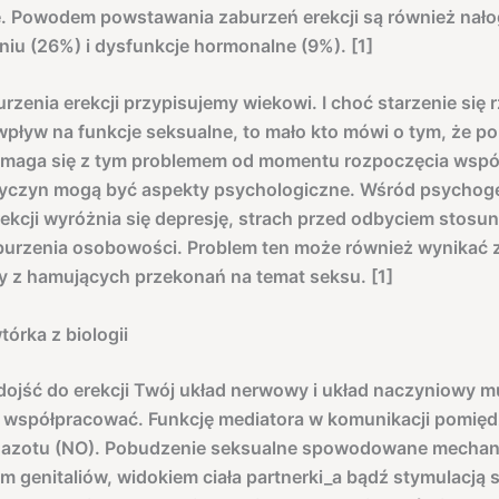
. Powodem powstawania zaburzeń erekcji są również nał
oniu (26%) i dysfunkcje hormonalne (9%). [1]
rzenia erekcji przypisujemy wiekowi. I choć starzenie się 
wpływ na funkcje seksualne, to mało kto mówi o tym, że 
maga się z tym problemem od momentu rozpoczęcia współ
zyczyn mogą być aspekty psychologiczne. Wśród psycho
ekcji wyróżnia się depresję, strach przed odbyciem stosu
burzenia osobowości. Problem ten może również wynikać z
czy z hamujących przekonań na temat seksu. [1]
órka z biologii
ojść do erekcji Twój układ nerwowy i układ naczyniowy 
 współpracować. Funkcję mediatora w komunikacji pomięd
ek azotu (NO). Pobudzenie seksualne spowodowane mecha
 genitaliów, widokiem ciała partnerki_a bądź stymulacją s