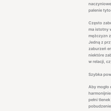
naczyniowe
palenie tyt
Często zabu
ma istotny 
mężczyzn z
Jedną z pr
zaburzeń er
niektóre za
w relacji, 
Szybka powt
Aby mogło d
harmonijnie
pełni tlen
pobudzeniem