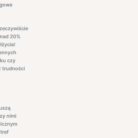
ogowe
rzeczywiście
ponad 20%
życia!
gennych
nku czy
 trudności
muszą
zy nimi
nicznym
tref