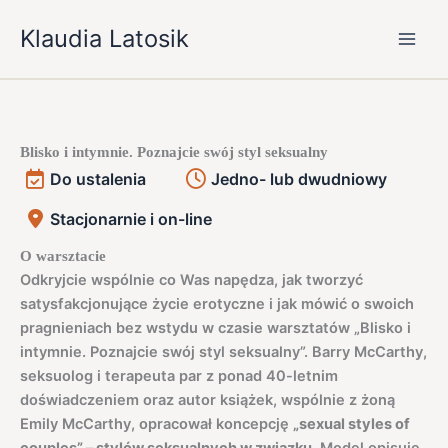
Przejdź
Klaudia Latosik
do
treści
Blisko i intymnie. Poznajcie swój styl seksualny
Do ustalenia
Jedno- lub dwudniowy
Stacjonarnie i on-line
O warsztacie
Odkryjcie wspólnie co Was napędza, jak tworzyć
satysfakcjonujące życie erotyczne i jak mówić o swoich
pragnieniach bez wstydu w czasie warsztatów „Blisko i
intymnie. Poznajcie swój styl seksualny”. Barry McCarthy,
seksuolog i terapeuta par z ponad 40-letnim
doświadczeniem oraz autor książek, wspólnie z żoną
Emily McCarthy, opracował koncepcję
„sexual styles of