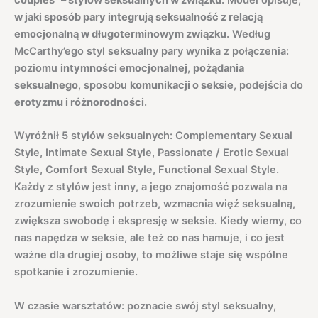
couples” – stylów seksualnych w związku
. Model opisuje,
w jaki sposób pary integrują seksualność z relacją
emocjonalną w długoterminowym związku
. Według
McCarthy’ego styl seksualny pary wynika z połączenia:
poziomu
intymności emocjonalnej
,
pożądania
seksualnego
, sposobu
komunikacji o seksie
, podejścia do
erotyzmu i różnorodności
.
Wyróżnił 5 stylów seksualnych: Complementary Sexual
Style, Intimate Sexual Style, Passionate / Erotic Sexual
Style, Comfort Sexual Style, Functional Sexual Style.
Każdy z stylów jest inny, a jego znajomość pozwala na
zrozumienie swoich potrzeb, wzmacnia więź seksualną,
zwiększa swobodę i ekspresję w seksie. Kiedy wiemy, co
nas napędza w seksie, ale też co nas hamuje, i co jest
ważne dla drugiej osoby, to możliwe staje się wspólne
spotkanie i zrozumienie.
W czasie warsztatów: poznacie swój styl seksualny,