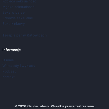
Kobieca seksualność
Męska seksualność
Seks w parze
Zdrowie seksualne
Seks kinkowy
Terapia par w Katowicach
Informacje
O mnie
Warsztaty i wykłady
Podcast
Kontakt
© 2026 Klaudia Latosik. Wszelkie prawa zastrzeżone.